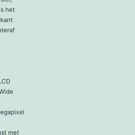
ls het
nkant
hteraf
 LCD
-Wide
megapixel
ust met