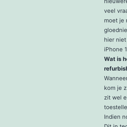
nieuwere
veel vra
moet je 
gloednie
hier nie
iPhone 1
Wat is h
refurbis
Wanneer 
kom je z
zit wel 
toestell
Indien n
Dit in t