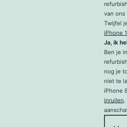
refurbis
van ons 
Twijfel 
iPhone 1
Ja, ik h
Ben je i
refurbis
nog je t
niet te 
iPhone 8
inruilen
.
aanschaf