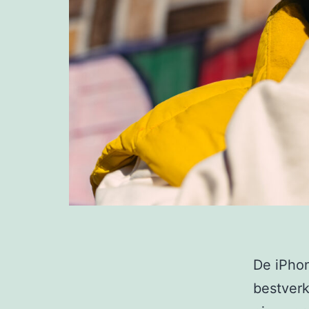
De iPhon
bestver