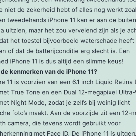
je niet de zekerheid hebt of alles nog werkt zoa
en tweedehands iPhone 11 kan er aan de buite
a uitzien, maar het zou vervelend zijn als je ac
dat het toestel bijvoorbeeld waterschade heeft
n of dat de batterijconditie erg slecht is. Een
hed iPhone 11 is dus altijd een slimme keus!
n de kenmerken van de iPhone 11?
e 11 is voorzien van een 6.1 inch Liquid Retina
met True Tone en een Dual 12-megapixel Ultra
et Night Mode, zodat je zelfs bij weinig licht
sche foto’s maakt. Aan de voorzijde zit een 12-
h camera, die tevens wordt gebruikt voor
herkenning met Face ID. De iPhone 11 is uitger