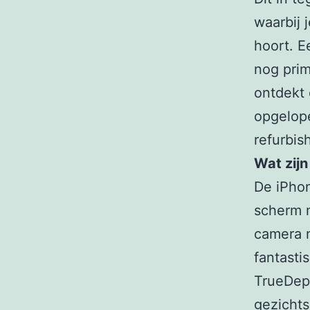
waarbij 
hoort. E
nog prim
ontdekt 
opgelope
refurbis
Wat zij
De iPhon
scherm 
camera m
fantasti
TrueDept
gezichts