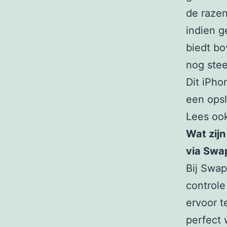
de razen
indien 
biedt bo
nog stee
Dit iPho
een opsl
Lees oo
Wat zijn
via Swa
Bij Swap
controle
ervoor t
perfect 