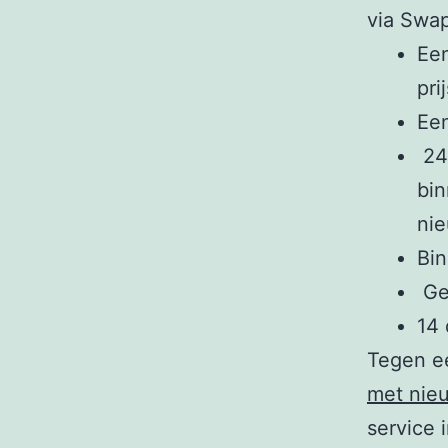
via Swap
Een
prij
Een
24 
bin
nie
Bin
Gel
14 
Tegen ee
met nieu
service 