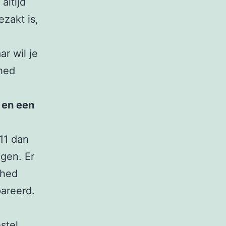
altijd
ezakt is,
r wil je
shed
 en een
11 dan
gen. Er
shed
pareerd.
stel,