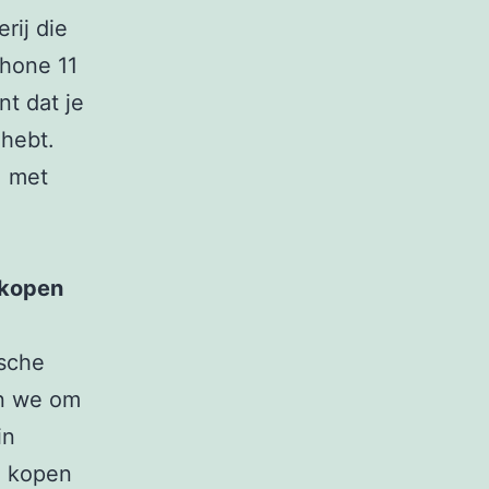
rij die
hone 11
t dat je
 hebt.
, met
 kopen
ische
en we om
in
1 kopen