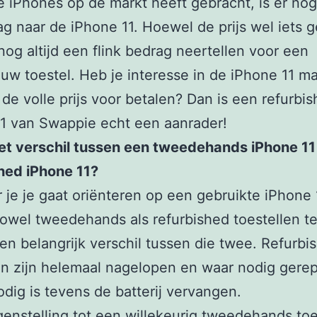
 iPhones op de markt heeft gebracht, is er nog 
ag naar de iPhone 11. Hoewel de prijs wel iets g
nog altijd een flink bedrag neertellen voor een
uw toestel. Heb je interesse in de iPhone 11 maa
t de volle prijs voor betalen? Dan is een refurbi
1 van Swappie echt een aanrader!
et verschil tussen een tweedehands iPhone 11
hed iPhone 11?
je je gaat oriënteren op een gebruikte iPhone 
owel tweedehands als refurbished toestellen te
een belangrijk verschil tussen die twee. Refurbi
en zijn helemaal nagelopen en waar nodig gere
odig is tevens de batterij vervangen.
egenstelling tot een willekeurig tweedehands toe