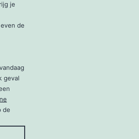
ijg je
d even de
 vandaag
k geval
 een
ne
p de