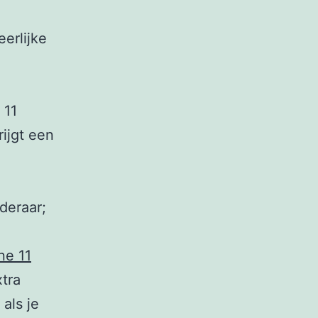
erlijke
 11
rijgt een
deraar;
ne 11
xtra
als je