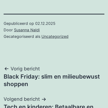
Gepubliceerd op
02.12.2025
Door
Susanna Naldi
Gecategoriseerd als
Uncategorized
Post
Vorig bericht
Black Friday: slim en milieubewust
navigation
shoppen
Volgend bericht
Tech en kinderen: Betaalbare en