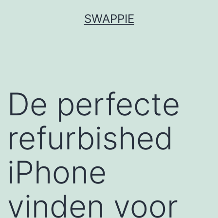
Ga
SWAPPIE
naar
de
inhoud
De perfecte
refurbished
iPhone
vinden voor