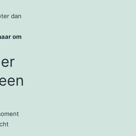
eter dan
 maar om
der
leen
 moment
echt