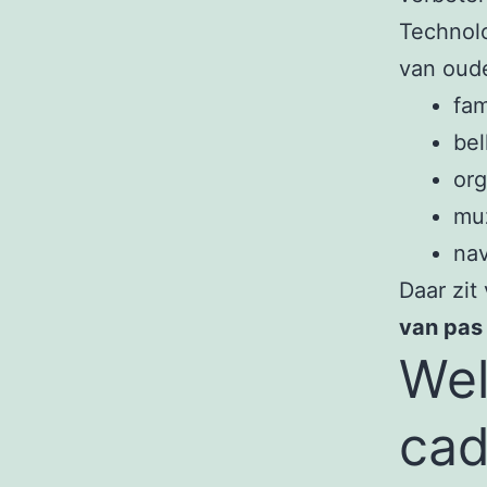
Technolo
van oude
fam
bel
org
muz
nav
Daar zi
van pas
Wel
cad