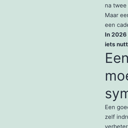
na twee 
Maar een
een cade
In 2026 
iets nut
Een
moe
sym
Een goed
zelf ind
verbeter