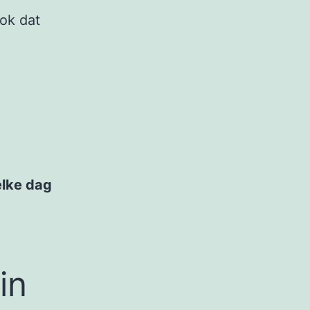
ok dat
elke dag
in