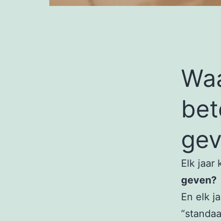
Waa
bet
gev
Elk jaar
geven?
En elk j
“standaa