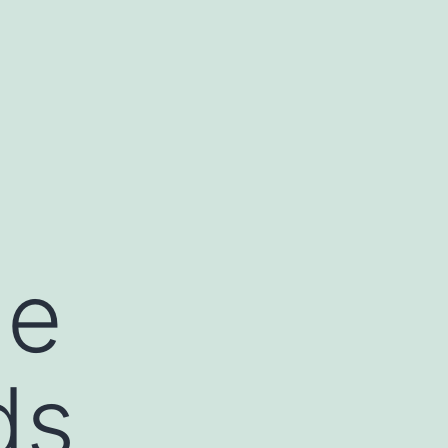
de
ds