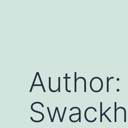
Saltar
para
o
conteúdo
Author
Swackh