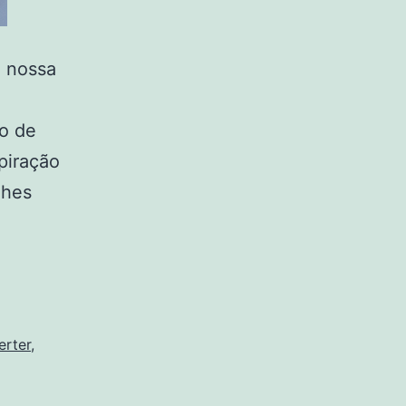
à nossa
co de
piração
lhes
erter
,