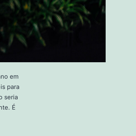
 ano em
is para
o seria
nte. É