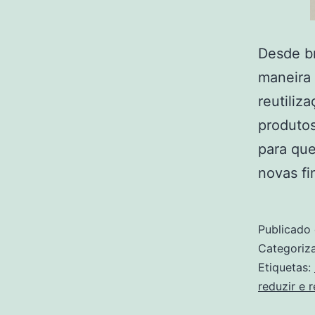
Desde b
maneira 
reutiliz
produtos
para que
novas fi
Publicado
Categori
Etiquetas:
reduzir e r