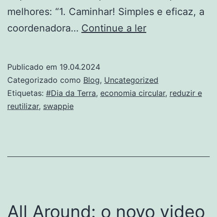
melhores: “1. Caminhar! Simples e eficaz, a
Dia
coordenadora…
Continue a ler
da
Terra
Publicado em
19.04.2024
2024:
Categorizado como
Blog
,
Uncategorized
Seja
Etiquetas:
#Dia da Terra
,
economia circular
,
reduzir e
reutilizar
,
swappie
um
pouco
melhor
All Around: o novo video