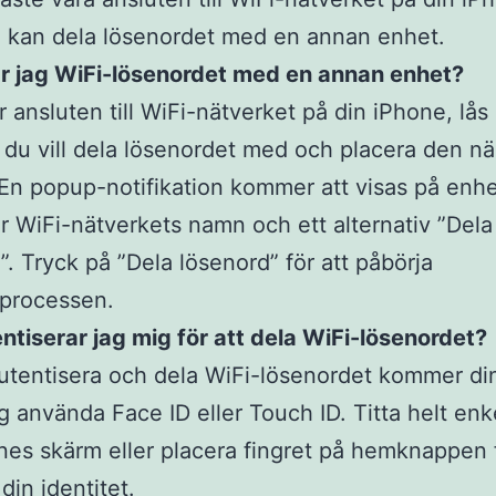
 kan dela lösenordet med en annan enhet.
ar jag WiFi-lösenordet med en annan enhet?
r ansluten till WiFi-nätverket på din iPhone, lås
du vill dela lösenordet med och placera den nä
En popup-notifikation kommer att visas på enh
r WiFi-nätverkets namn och ett alternativ ”Dela
”. Tryck på ”Dela lösenord” för att påbörja
sprocessen.
ntiserar jag mig för att dela WiFi-lösenordet?
autentisera och dela WiFi-lösenordet kommer di
ig använda Face ID eller Touch ID. Titta helt enk
nes skärm eller placera fingret på hemknappen f
 din identitet.