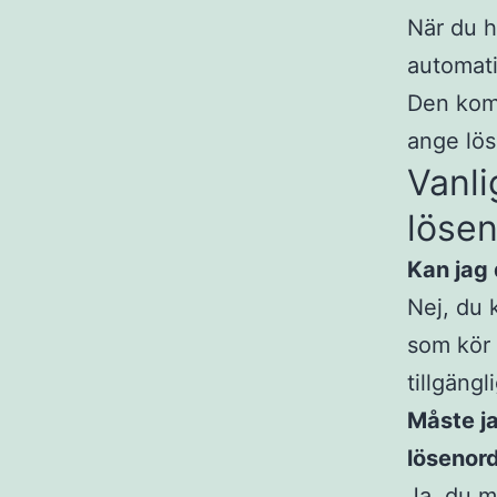
När du h
automati
Den komm
ange lös
Vanli
löse
Kan jag 
Nej, du 
som kör 
tillgäng
Måste ja
lösenor
Ja, du m