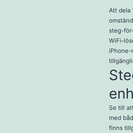
Att dela
omständl
steg-för
WiFi-lös
iPhone-m
tillgäng
Ste
enh
Se till 
med båda
finns ti