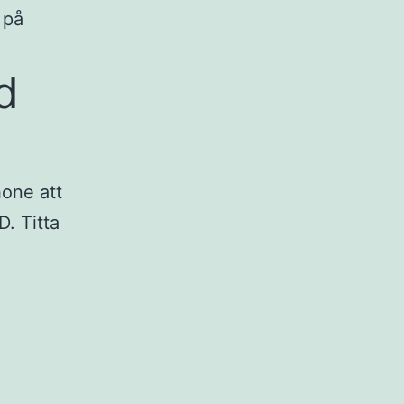
 på
d
hone att
D. Titta