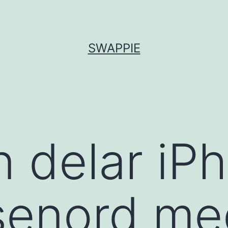
SWAPPIE
 delar iP
senord me