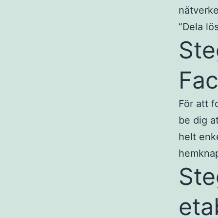
nätverke
”Dela lö
Ste
Fac
För att 
be dig a
helt enk
hemknapp
Ste
eta