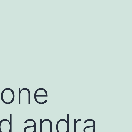
hone
d andra