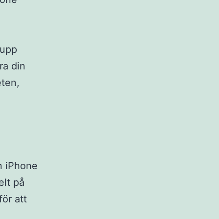
 upp
ra din
eten,
n iPhone
elt på
ör att