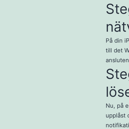
Ste
nät
På din iP
till det 
ansluten 
Ste
lös
Nu, på e
upplåst 
notifika