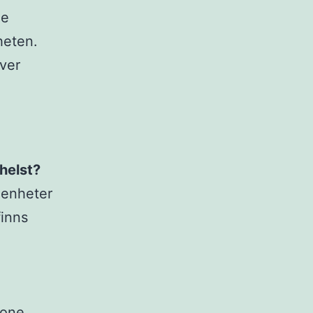
ne
heten.
över
helst?
-enheter
finns
hone