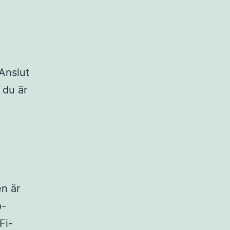
 Anslut
t du är
.
en är
p-
Fi-