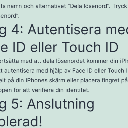
ts namn och alternativet ”Dela lösenord”. Tryck
senord”.
g 4: Autentisera me
e ID eller Touch ID
fortsätta med att dela lösenordet kommer din iP
tt autentisera med hjälp av Face ID eller Touch I
elt på din iPhones skärm eller placera fingret på
en för att verifiera din identitet.
g 5: Anslutning
blerad!