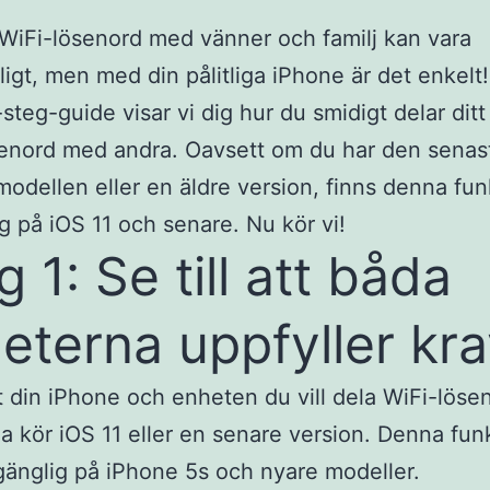
 WiFi-lösenord med vänner och familj kan vara
igt, men med din pålitliga iPhone är det enkelt!
-steg-guide visar vi dig hur du smidigt delar dit
enord med andra. Oavsett om du har den senas
odellen eller en äldre version, finns denna fun
lig på iOS 11 och senare. Nu kör vi!
g 1: Se till att båda
eterna uppfyller kr
att din iPhone och enheten du vill dela WiFi-löse
 kör iOS 11 eller en senare version. Denna fun
llgänglig på iPhone 5s och nyare modeller.