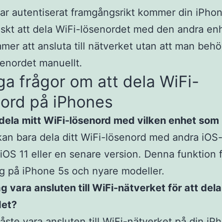
ar autentiserat framgångsrikt kommer din iPho
skt att dela WiFi-lösenordet med den andra en
er att ansluta till nätverket utan att man beh
enordet manuellt.
ga frågor om att dela WiFi-
nord på iPhones
dela mitt WiFi-lösenord med vilken enhet som 
kan bara dela ditt WiFi-lösenord med andra iOS
iOS 11 eller en senare version. Denna funktion 
lig på iPhone 5s och nyare modeller.
g vara ansluten till WiFi-nätverket för att dela
det?
åste vara ansluten till WiFi-nätverket på din iP