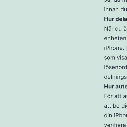
innan du
Hur del
När du ä
enheten 
iPhone. 
som visa
lösenord
delning
Hur aute
För att 
att be d
din iPho
verifiera