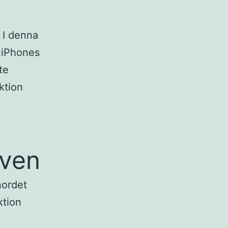
 I denna
t iPhones
te
ktion
aven
nordet
ktion