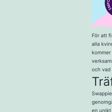
För att 
alla kvi
kommer d
verksamh
och vad 
Trä
Swappie
genomgår
en unikt