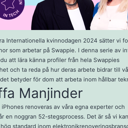
fira Internationella kvinnodagen 2024 sätter vi f
nnor som arbetar på Swappie. I denna serie av in
u att lära känna profiler från hela Swappies
et och ta reda på hur deras arbete bidrar till vå
det betyder för dom att arbeta inom hållbar tek
ffa Manjinder
 iPhones renoveras av våra egna experter och
 en noggran 52-stegsprocess. Det är så vi kan
 hög standard inom elektronikrenoveringsbran