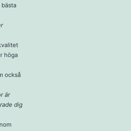
a bästa
er
valitet
er höga
em också
r är
erade dig
 inom