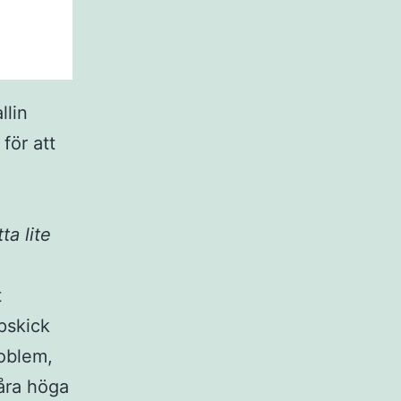
llin
för att
ta lite
t
ppskick
roblem,
våra höga