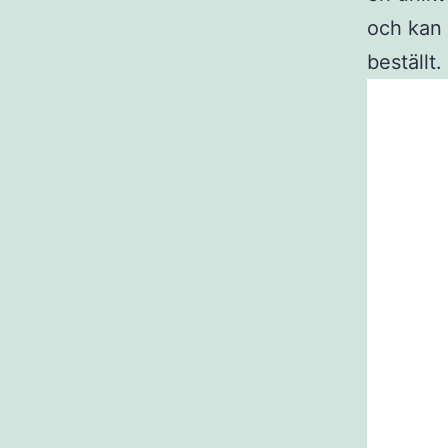
och kan 
beställt.