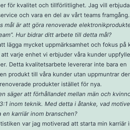
r för kvalitet och tillförlitlighet. Jag vill erbjud
service och vara en del av vårt teams framgång.
 mål är att göra renoverade elektronikprodukt
am”. Hur bidrar ditt arbete till detta mål?
tt lägga mycket uppmärksamhet och fokus på k
ll att varje enhet vi erbjuder våra kunder uppfyll
er. Detta kvalitetsarbete levererar inte bara en
en produkt till våra kunder utan uppmuntrar d
 renoverade produkter istället för nya.
ken säger att förhållandet mellan män och kvinno
3:1 inom teknik. Med detta i åtanke, vad motiv
ta en karriär inom branschen?
atistiken var jag motiverad att starta min karriär