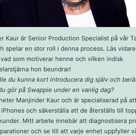
r Kaur är Senior Production Specialist på vår Ta
h spelar en stor roll i denna process. Läs vidare 
vad som motiverar henne och vilken indisk
larstjärna hon beundrar!
lle du kunna kort introducera dig själv och berät
du gör på Swappie under en vanlig dag?
 heter Manjinder Kaur och är specialiserad på at
iPhones och säkerställa att de återställs till to
 kunder. Mitt arbete innebär att diagnostisera p
eparationer och se till att varje enhet uppfyller 