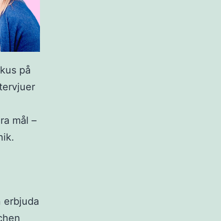
okus på
tervjuer
ra mål –
nik.
 erbjuda
schen