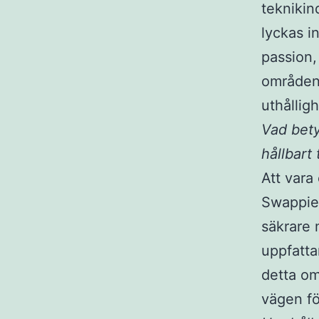
teknikin
lyckas i
passion,
områden
uthållig
Vad bety
hållbart
Att vara
Swappie 
säkrare m
uppfatta
detta om
vägen fö