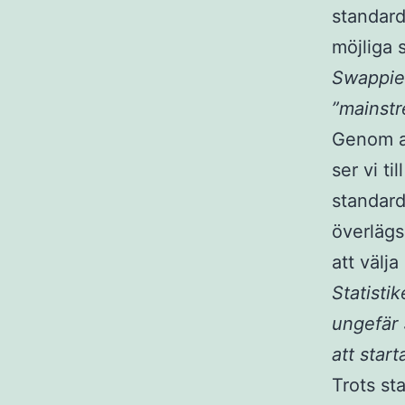
standarde
möjliga 
Swappies
”mainstre
Genom a
ser vi ti
standard
överlägs
att välja
Statisti
ungefär 
att star
Trots st