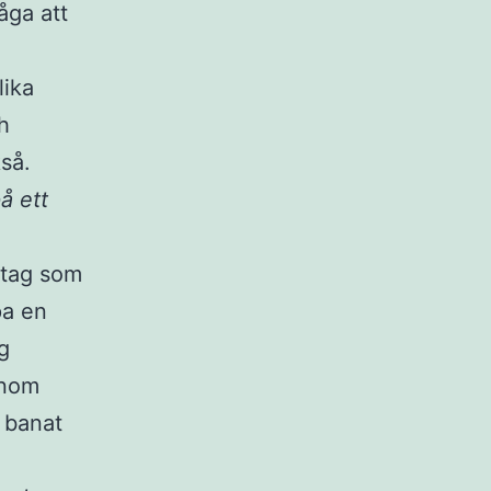
åga att
lika
h
så.
å ett
etag som
pa en
ag
inom
 banat