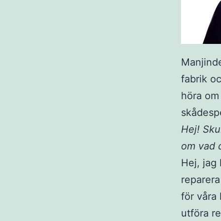
Manjinde
fabrik oc
höra om 
skådespe
Hej! Sku
om vad 
Hej, jag
reparera 
för våra
utföra r