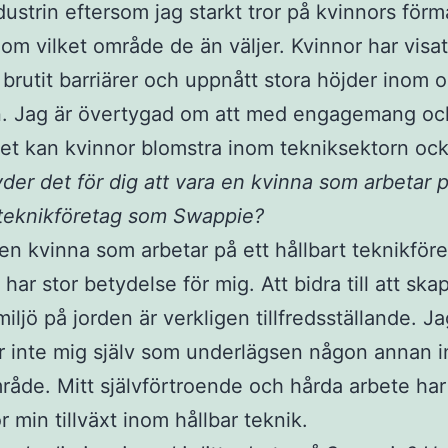
dustrin eftersom jag starkt tror på kvinnors förm
nom vilket område de än väljer. Kvinnor har visat
 brutit barriärer och uppnått stora höjder inom o
. Jag är övertygad om att med engagemang oc
het kan kvinnor blomstra inom tekniksektorn ock
der det för dig att vara en kvinna som arbetar p
 teknikföretag som Swappie?
 en kvinna som arbetar på ett hållbart teknikför
har stor betydelse för mig. Att bidra till att ska
iljö på jorden är verkligen tillfredsställande. J
r inte mig själv som underlägsen någon annan 
råde. Mitt självförtroende och hårda arbete har
r min tillväxt inom hållbar teknik.