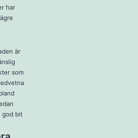
er har
lägre
aden är
änslig
kter som
medvetna
bland
redan
 god bit
ära