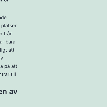
rade
 platser
n från
ar bara
igt att
av
a på att
rar till
en av