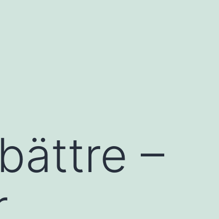
bättre –
r