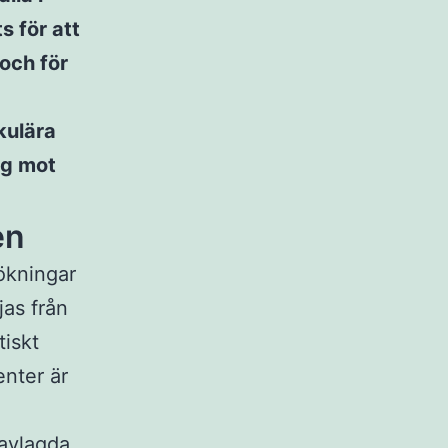
s för att
och för
kulära
äg mot
en
ökningar
jas från
tiskt
nter är
 avlagda