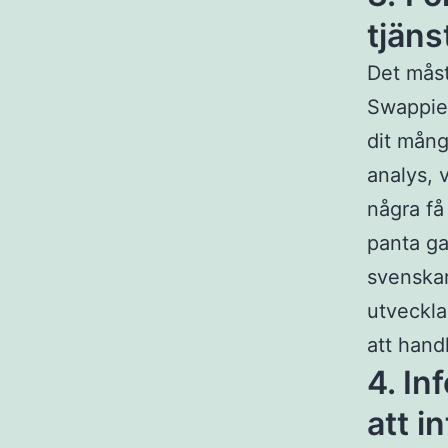
tjäns
Det måste
Swappie 
dit mång
analys, 
några få
panta ga
svenskar
utveckla
att hand
4. I
att i