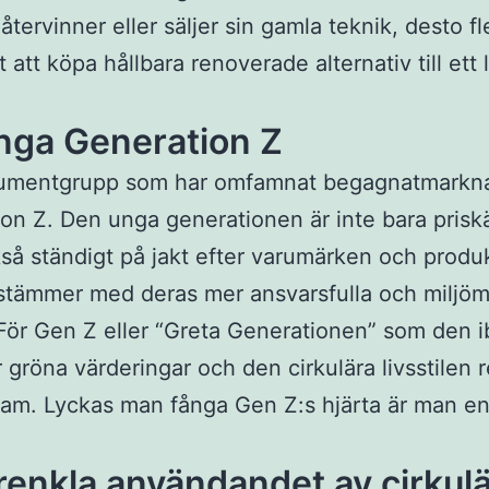
återvinner eller säljer sin gamla teknik, desto fl
 att köpa hållbara renoverade alternativ till ett 
ånga Generation Z
umentgrupp som har omfamnat begagnatmarkn
on Z. Den unga generationen är inte bara prisk
så ständigt på jakt efter varumärken och produ
stämmer med deras mer ansvarsfulla och miljö
. För Gen Z eller “Greta Generationen” som den i
är gröna värderingar och den cirkulära livsstilen 
am. Lyckas man fånga Gen Z:s hjärta är man en
renkla användandet av cirkul