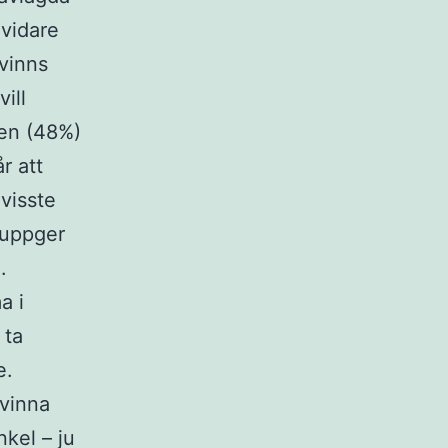
vidare
rvinns
ill
ten (48%)
r att
visste
l uppger
n.
a i
 ta
e.
rvinna
kel – ju