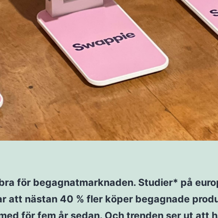
 bra för begagnatmarknaden. Studier* på euro
ar att nästan 40 % fler köper begagnade prod
med för fem år sedan. Och trenden ser ut att hå