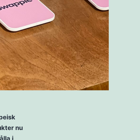
peisk
ukter nu
lla i