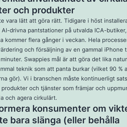
ter och produkter
 vara lätt att göra rätt. Tidigare i höst installe
AI-drivna pantstationer på utvalda ICA-butiker,
a kommer flera gånger i veckan. Hela processe
värdering och försäljning av en gammal iPhone t
 minuter. Swappies mål är att göra det lika naturl
mmal teknik som att panta burkar (vilket 90 % 
na gör). Vi i branschen måste kontinuerligt sats
 produkter och tjänster som främjar och uppmunt
la och agera cirkulärt.
nformera konsumenter om vikt
nte bara slänga (eller behålla