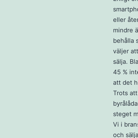
smartph
eller åt
mindre ä
behålla 
väljer a
sälja. B
45 % int
att det h
Trots at
byrålåda
steget m
Vi i bra
och sälj