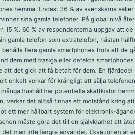
ones hemma. Endast 36 % av svenskarna säljer 
ervinner sina gamla telefoner. På global nivå åte
n 15 %. 60 % av respondenterna uppgav att de v
sin gamla telefon som extratelefon, nästan hälf
tt behålla flera gamla smartphones trots att de gå
land dem med trasiga eller defekta smartphones 
e att det gick att få betalt för dem. En fjärdede
elt enkelt verkar för krångligt att sälja telefone
t många hushåll har potentiella skattkistor hemm
n, verkar det alltså finnas ett motstånd kring att
ot ett mer hållbart system för elektronik-ägand
nschen måste göra det till en självklarhet att åte
a det man inte längre använder. Ekvationen är en