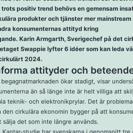
 trots positiv trend behövs en gemensam insat
kulära produkter och tjänster mer mainstream 
ndra konsumenternas attityd kring
ande. Karin Armgarth, Sverigechef på det cir
etaget Swappie lyfter 6 idéer som kan leda v
cirkulärt 2024.
mforma attityder och beteend
t begagnatmarknaden ökar stadigt, visar unders
menterna än så länge inte är helt villiga att skil
la teknik- och elektronikprylar. Det är problema
 den cirkulära ekonomin bygger på att konsume
att sälja det som inte längre används.
n Kantar-studie har svenskarna i genomsnitt tre