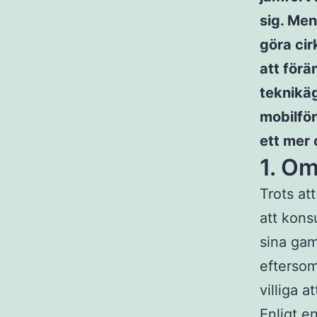
sig. Men
göra cir
att förä
teknikäg
mobilför
ett mer 
1. O
Trots at
att konsu
sina gam
eftersom
villiga 
Enligt e