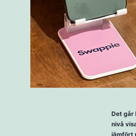
Det går
nivå vis
jämfört 