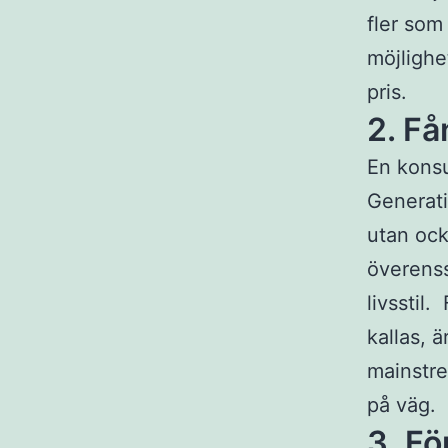
fler som 
möjlighet
pris.
2. F
En kons
Generati
utan ock
överens
livsstil
kallas, 
mainstre
på väg.
3.
Fö