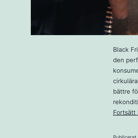
Black Fr
den perfe
konsumen
cirkulär
bättre f
rekondit
Fortsätt 
Publicera