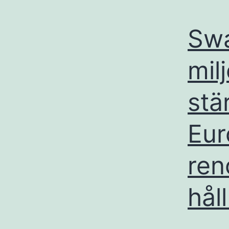
Swa
mil
stä
Eur
ren
hål