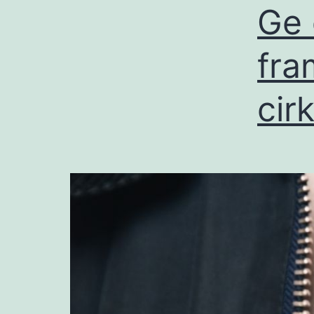
Ge 
fra
cir