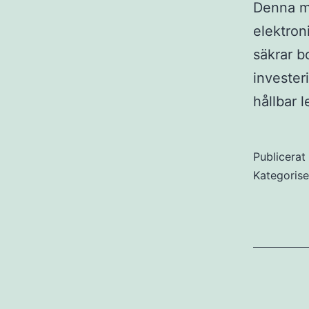
Denna mi
elektron
säkrar b
invester
hållbar 
Publicera
Kategoris