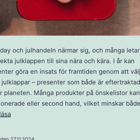
iday och julhandeln närmar sig, och många letar
kta julklappen till sina nära och kära. I år kan
ter göra en insats för framtiden genom att väl
a julklappar – presenter som både är eftertrakta
ör planeten. Många produkter på önskelistor ka
ionerade eller second hand, vilket minskar båd
Ge
läsa
en
julklapp
t den
27.11.2024