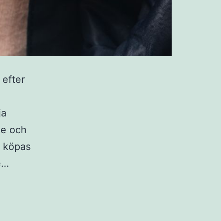
 efter
ja
de och
n köpas
e…