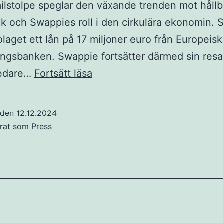
lstolpe speglar den växande trenden mot hållb
ik och Swappies roll i den cirkulära ekonomin. 
olaget ett lån på 17 miljoner euro från Europeisk
ingsbanken. Swappie fortsätter därmed sin res
Swappie
ledare…
Fortsätt läsa
passerar
två
t den
12.12.2024
miljoner
erat som
Press
kunder
och
stärker
sin
position