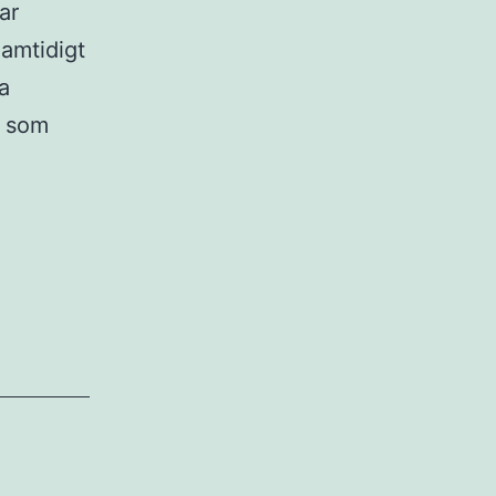
ar
Samtidigt
a
a som