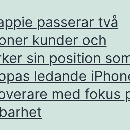
ppie passerar två
joner kunder och
rker sin position so
opas ledande iPhon
overare med fokus 
lbarhet