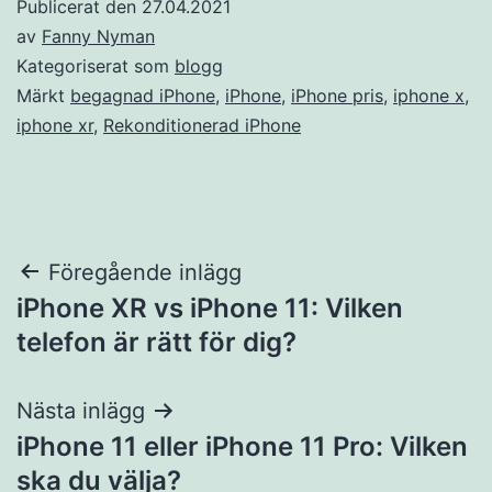
Publicerat den
27.04.2021
av
Fanny Nyman
Kategoriserat som
blogg
Märkt
begagnad iPhone
,
iPhone
,
iPhone pris
,
iphone x
,
iphone xr
,
Rekonditionerad iPhone
Inläggsnavigering
Föregående inlägg
iPhone XR vs iPhone 11: Vilken
telefon är rätt för dig?
Nästa inlägg
iPhone 11 eller iPhone 11 Pro: Vilken
ska du välja?