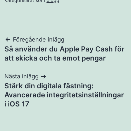
Kategoriserat som
blogg
Inläggsnavigering
Föregående inlägg
Så använder du Apple Pay Cash för
att skicka och ta emot pengar
Nästa inlägg
Stärk din digitala fästning:
Avancerade integritetsinställningar
i iOS 17