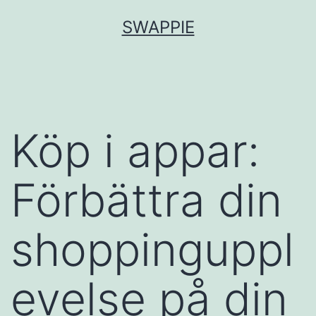
Hoppa
SWAPPIE
till
innehåll
Köp i appar:
Förbättra din
shoppinguppl
evelse på din