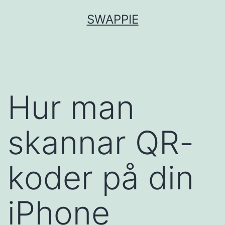
Hoppa
SWAPPIE
till
innehåll
Hur man
skannar QR-
koder på din
iPhone