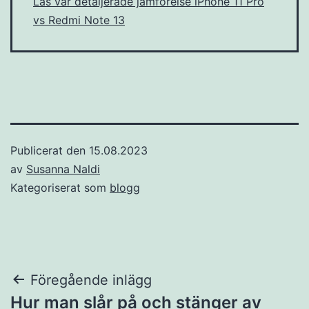
Läs vår detaljerade jämförelse iPhone 11 Pro
vs Redmi Note 13
Publicerat den
15.08.2023
av
Susanna Naldi
Kategoriserat som
blogg
Inläggsnavigering
Föregående inlägg
Hur man slår på och stänger av