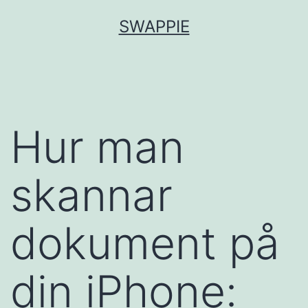
Hoppa
SWAPPIE
till
innehåll
Hur man
skannar
dokument på
din iPhone: