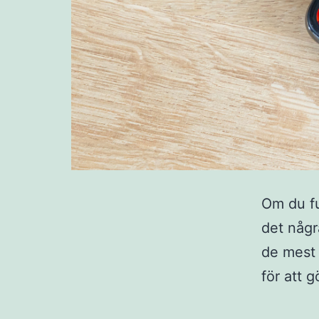
Om du fu
det någr
de mest 
för att g