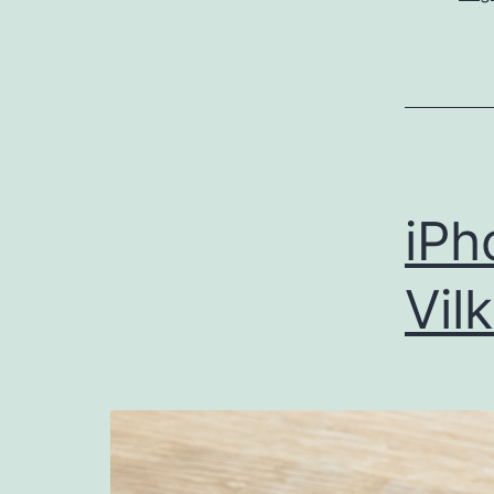
iPh
Vil