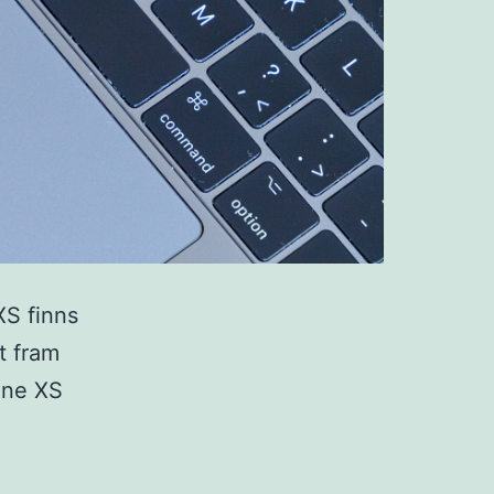
XS finns
t fram
one XS