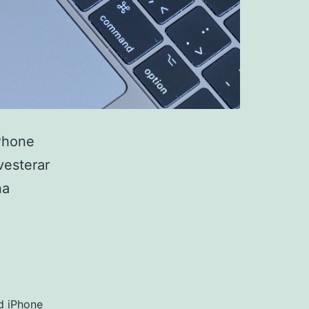
iPhone
nvesterar
na
d iPhone