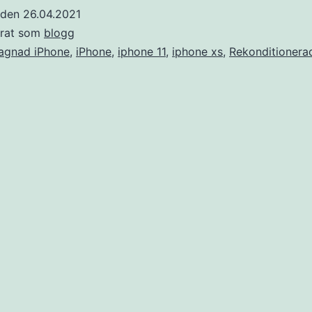
t den
26.04.2021
erat som
blogg
agnad iPhone
,
iPhone
,
iphone 11
,
iphone xs
,
Rekonditionera