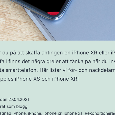
 du på att skaffa antingen en iPhone XR eller 
fall finns det några grejer att tänka på när du i
sta smarttelefon. Här listar vi för- och nackdelar
Apples iPhone XS och iPhone XR!
t den
27.04.2021
erat som
blogg
agnad iPhone
,
iPhone
,
iphone xr
,
iphone xs
,
Rekonditionera