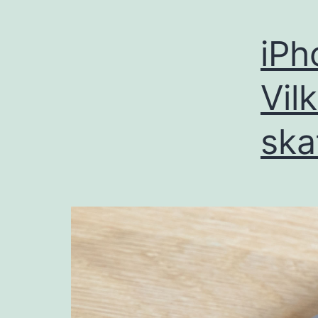
iPh
Vil
ska