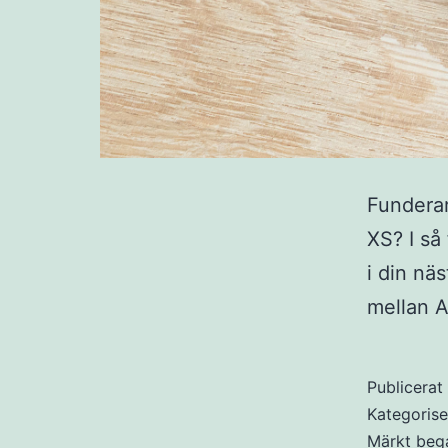
Funderar
XS? I så 
i din nä
mellan 
Publicera
Kategoris
Märkt
beg