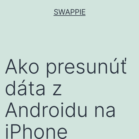
Prejsť
SWAPPIE
na
obsah
Ako presunúť
dáta z
Androidu na
iPhone