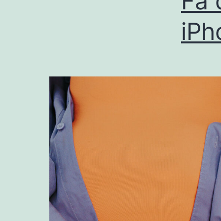
Få 
iPh