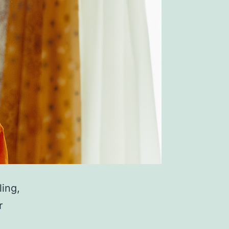
ling,
r