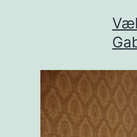
Væl
Gab