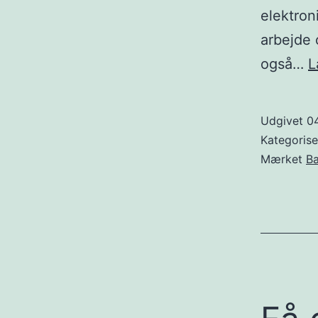
elektron
arbejde 
også…
L
Udgivet
0
Kategoris
Mærket
Ba