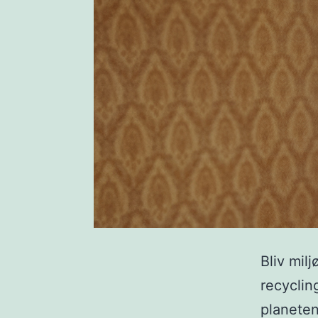
Bliv mil
recycling
planeten