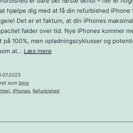
efurbished er bare det første skridt – her er no
l at hjælpe dig med at få din refurbished iPhone t
gere! Det er et faktum, at din iPhones maksima
apacitet falder over tid. Nye iPhones kommer m
t på 100%, men opladningscyklusser og potenti
Få
(som at…
Læs mere
det
meste
0.07.2023
ud
eret som
blog
af
tteri
,
iPhones
,
Refurbished
dit
iPhone
batteri