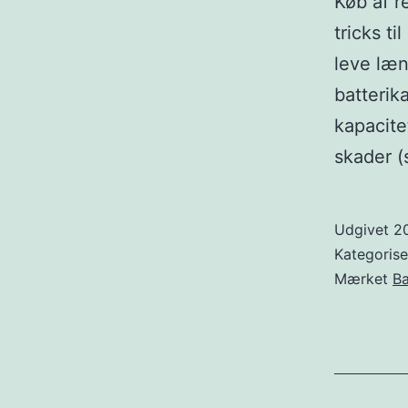
Køb af r
tricks ti
leve læn
batterik
kapacite
skader 
Udgivet
2
Kategoris
Mærket
Ba