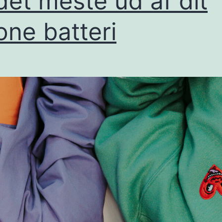
det meste ud af dit
one batteri