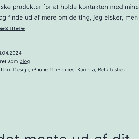
iske produkter for at holde kontakten med mine
og finde ud af mere om de ting, jeg elsker, men
Vælg
æs mere
Refurbished
med
4.04.2024
Gabriella
eret som
blog
tteri
,
Design
,
iPhone 11
,
iPhones
,
Kamera
,
Refurbished