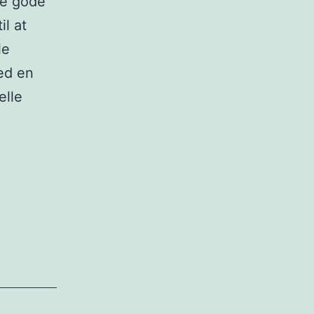
gle gode
il at
le
ed en
elle