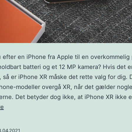
 efter en iPhone fra Apple til en overkommelig
holdbart batteri og et 12 MP kamera? Hvis det e
t, så er iPhone XR måske det rette valg for dig.
hone-modeller overgå XR, når det gælder nogle
erne. Det betyder dog ikke, at iPhone XR ikke e
Apple
re
iPhone
XR
8.04.2021