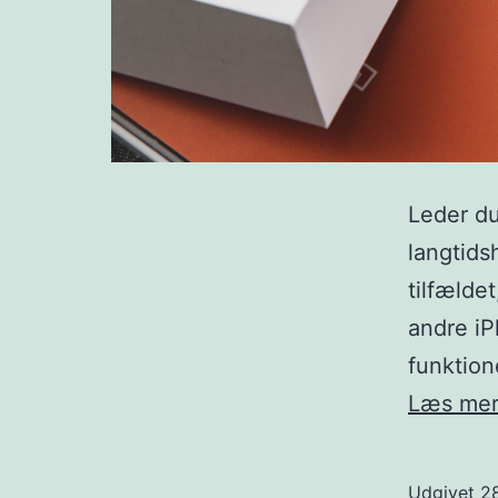
Leder du
langtids
tilfælde
andre iP
funktion
Læs me
Udgivet
2