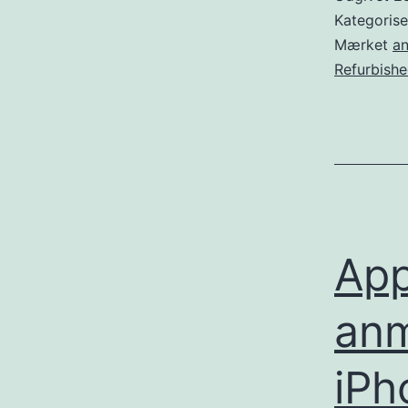
Kategoris
Mærket
an
Refurbish
App
anm
iPh