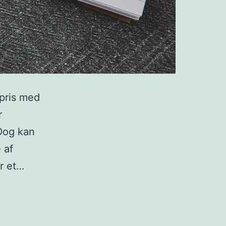
 pris med
r
 Dog kan
 af
r et…