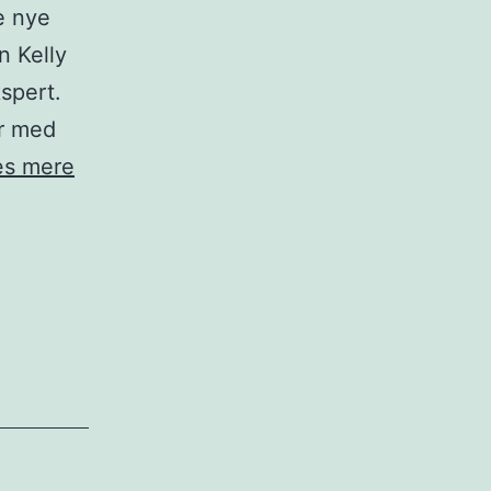
e nye
n Kelly
spert.
er med
All
s mere
Around:
En
ny
kampagnefilm
fra
Swappie”