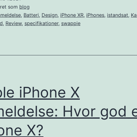
anmeldelse:
eret som
blog
Skal
meldelse
,
Batteri
,
Design
,
iPhone XR
,
iPhones
,
istandsat
,
Ka
ed
,
Review
,
specifikationer
,
swappie
du
vælge
iPhone
XR?
le iPhone X
eldelse: Hvor god 
one X?