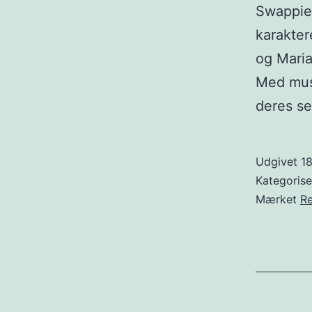
Swappie 
karakter
og Maria
Med musi
deres se
Udgivet
1
Kategoris
Mærket
R