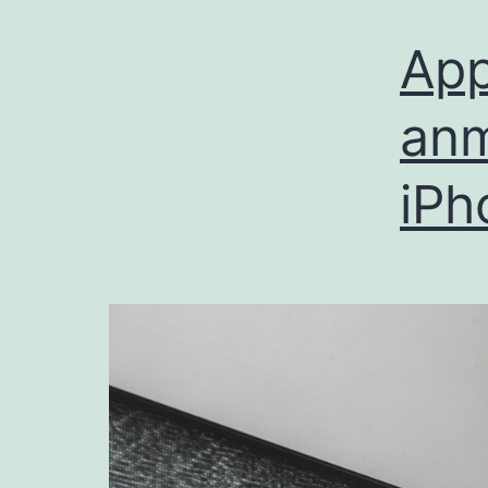
App
anm
iPh