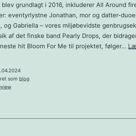
blev grundlagt i 2016, inkluderer All Around fir
er: eventyrlystne Jonathan, mor og datter-duoe
, og Gabriella – vores miljøbevidste genbrugsek
k af det finske band Pearly Drops, der bidrag
neste hit Bloom For Me til projektet, følger…
Læ
8.04.2024
eret som
blog
eview