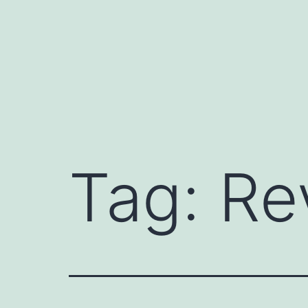
Fortsæt
til
indhold
Tag:
Re