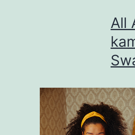
All
kam
Swa