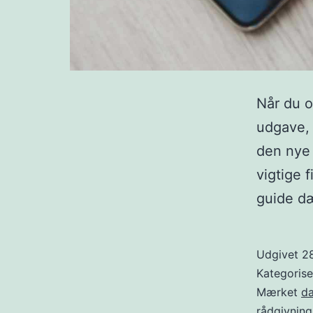
Når du o
udgave, 
den nye 
vigtige 
guide dæ
Udgivet
2
Kategoris
Mærket
da
rådgivning