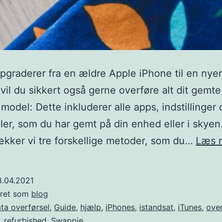
pgraderer fra en ældre Apple iPhone til en nye
vil du sikkert også gerne overføre alt dit gemte 
model: Dette inkluderer alle apps, indstillinger
filer, som du har gemt på din enhed eller i skyen
kker vi tre forskellige metoder, som du…
Læs 
8.04.2021
eret som
blog
ta overførsel
,
Guide
,
hjælp
,
iPhones
,
istandsat
,
iTunes
,
over
,
refurbished
,
Swappie