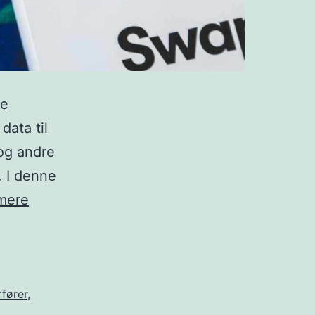
re
data til
 og andre
. I denne
3
mere
metoder:
Sådan
overfører
du
fører
,