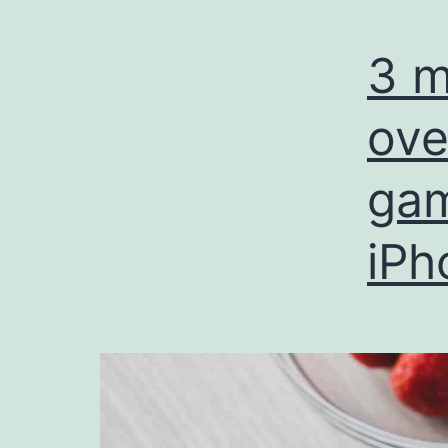
3 m
ove
gam
iPh