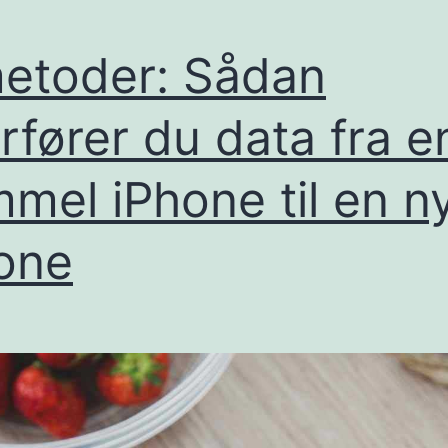
etoder: Sådan
rfører du data fra e
mel iPhone til en n
one