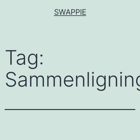
Fortsæt
SWAPPIE
til
indhold
Tag:
Sammenlignin