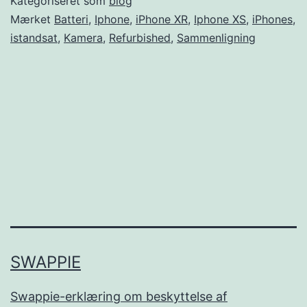
Kategoriseret som
blog
XS:
Mærket
Batteri
,
Iphone
,
iPhone XR
,
Iphone XS
,
iPhones
,
istandsat
,
Kamera
,
Refurbished
,
Sammenligning
Hvilken
iPhone
skal
du
vælge?
SWAPPIE
Swappie-erklæring om beskyttelse af