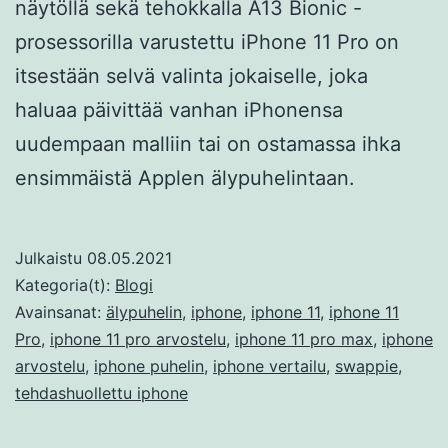
näytöllä sekä tehokkalla A13 Bionic -
prosessorilla varustettu iPhone 11 Pro on
itsestään selvä valinta jokaiselle, joka
haluaa päivittää vanhan iPhonensa
uudempaan malliin tai on ostamassa ihka
ensimmäistä Applen älypuhelintaan.
Julkaistu
08.05.2021
Kategoria(t):
Blogi
Avainsanat:
älypuhelin
,
iphone
,
iphone 11
,
iphone 11
Pro
,
iphone 11 pro arvostelu
,
iphone 11 pro max
,
iphone
arvostelu
,
iphone puhelin
,
iphone vertailu
,
swappie
,
tehdashuollettu iphone