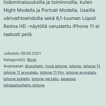
lisäominaisuuksilla ja toiminnoilla, kuten
Night Modella ja Portrait Modella. Useilla
värivaihtoehdoilla sekä 6,1-tuuman Liquid
Retina HD -näytöllä varustettu iPhone 11 ei
taatusti petä.
Julkaistu
08.05.2021
Kategoria(t):
Blogi
Avainsanat:
älypuhelin
,
hyvä iphone
,
iphone
,
iphone 11
,
iphone 11 arvostelu
,
iphone 11 Pro
,
iphone arvostelu
,
iphone puhelin
,
iphone vertailu
,
swappie
,
tehdashuollettu iphone