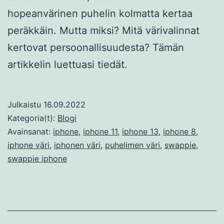
hopeanvärinen puhelin kolmatta kertaa
peräkkäin. Mutta miksi? Mitä värivalinnat
kertovat persoonallisuudesta? Tämän
artikkelin luettuasi tiedät.
Julkaistu
16.09.2022
Kategoria(t):
Blogi
Avainsanat:
iphone
,
iphone 11
,
iphone 13
,
iphone 8
,
iphone väri
,
iphonen väri
,
puhelimen väri
,
swappie
,
swappie iphone