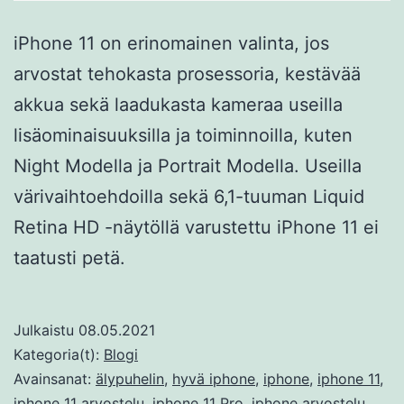
iPhone 11 on erinomainen valinta, jos
arvostat tehokasta prosessoria, kestävää
akkua sekä laadukasta kameraa useilla
lisäominaisuuksilla ja toiminnoilla, kuten
Night Modella ja Portrait Modella. Useilla
värivaihtoehdoilla sekä 6,1-tuuman Liquid
Retina HD -näytöllä varustettu iPhone 11 ei
taatusti petä.
Julkaistu
08.05.2021
Kategoria(t):
Blogi
Avainsanat:
älypuhelin
,
hyvä iphone
,
iphone
,
iphone 11
,
iphone 11 arvostelu
,
iphone 11 Pro
,
iphone arvostelu
,