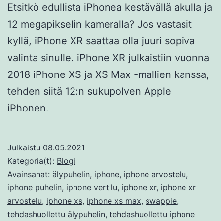
Etsitkö edullista iPhonea kestävällä akulla ja
12 megapikselin kameralla? Jos vastasit
kyllä, iPhone XR saattaa olla juuri sopiva
valinta sinulle. iPhone XR julkaistiin vuonna
2018 iPhone XS ja XS Max -mallien kanssa,
tehden siitä 12:n sukupolven Apple
iPhonen.
Julkaistu
08.05.2021
Kategoria(t):
Blogi
Avainsanat:
älypuhelin
,
iphone
,
iphone arvostelu
,
iphone puhelin
,
iphone vertilu
,
iphone xr
,
iphone xr
arvostelu
,
iphone xs
,
iphone xs max
,
swappie
,
tehdashuollettu älypuhelin
,
tehdashuollettu iphone