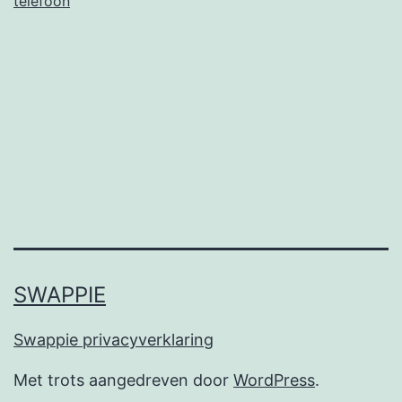
telefoon
er
eigenlijk
uit?
SWAPPIE
Swappie privacyverklaring
Met trots aangedreven door
WordPress
.