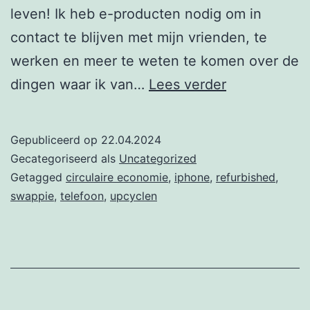
leven! Ik heb e-producten nodig om in
contact te blijven met mijn vrienden, te
werken en meer te weten te komen over de
Kies
dingen waar ik van…
Lees verder
voor
refurbished
Gepubliceerd op
22.04.2024
met
Gecategoriseerd als
Uncategorized
Grace.
Getagged
circulaire economie
,
iphone
,
refurbished
,
swappie
,
telefoon
,
upcyclen