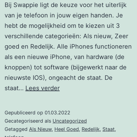
Bij Swappie ligt de keuze voor het uiterlijk
van je telefoon in jouw eigen handen. Je
hebt de mogelijkheid om te kiezen uit 3
verschillende categorieën: Als nieuw, Zeer
goed en Redelijk. Alle iPhones functioneren
als een nieuwe iPhone, van hardware (de
knoppen) tot software (bijgewerkt naar de
nieuwste IOS), ongeacht de staat. De
Hoe
staat…
Lees verder
ziet
een
Gepubliceerd op
01.03.2022
Swappie
Gecategoriseerd als
Uncategorized
telefoon
Getagged
Als Nieuw
,
Heel Goed
,
Redelijk
,
Staat
,