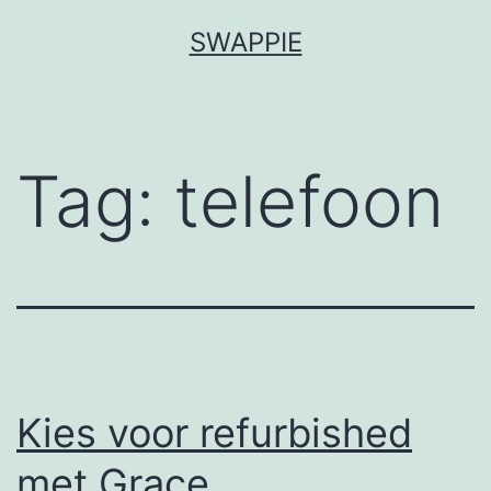
Ga
SWAPPIE
naar
de
inhoud
Tag:
telefoon
Kies voor refurbished
met Grace.