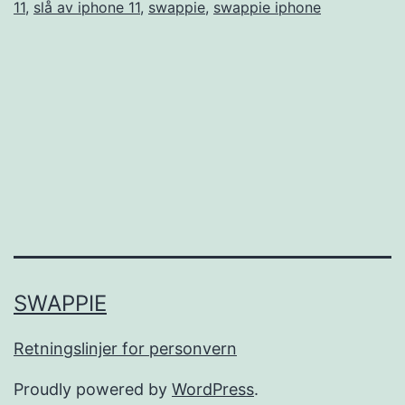
11
,
slå av iphone 11
,
swappie
,
swappie iphone
SWAPPIE
Retningslinjer for personvern
Proudly powered by
WordPress
.