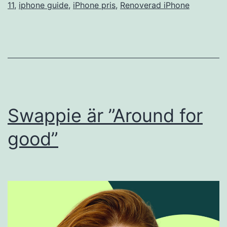
11
,
iphone guide
,
iPhone pris
,
Renoverad iPhone
Swappie är ”Around for
good”