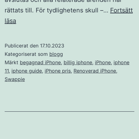
rättats till. För tydlighetens skull –…
Fortsätt
Swappie
läsa
är
starka
Publicerat den
17.10.2023
i
Kategoriserat som
blogg
Sverige
Märkt
begagnad iPhone
,
billig iphone
,
iPhone
,
iphone
11
,
iphone guide
,
iPhone pris
,
Renoverad iPhone
,
–
Swappie
tro
inget
annat