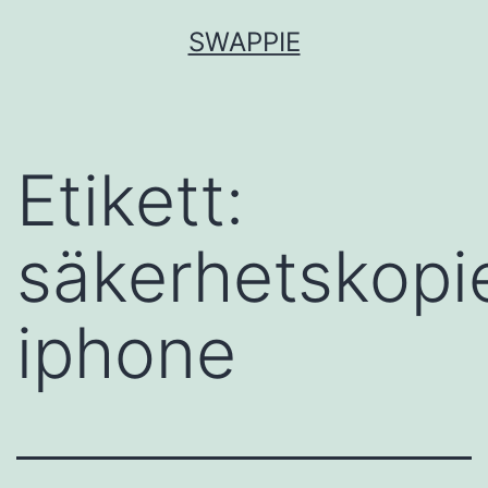
Hoppa
SWAPPIE
till
innehåll
Etikett:
säkerhetskopi
iphone