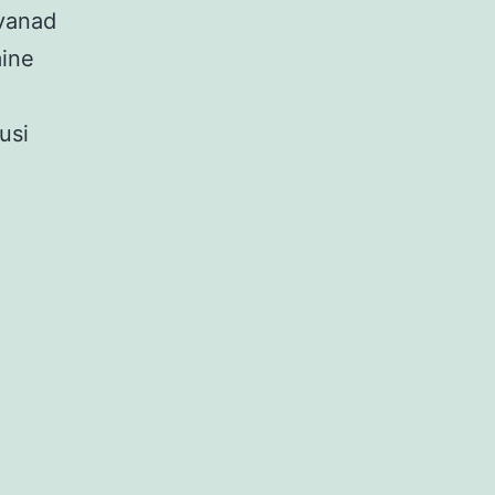
vanad
mine
a
usi