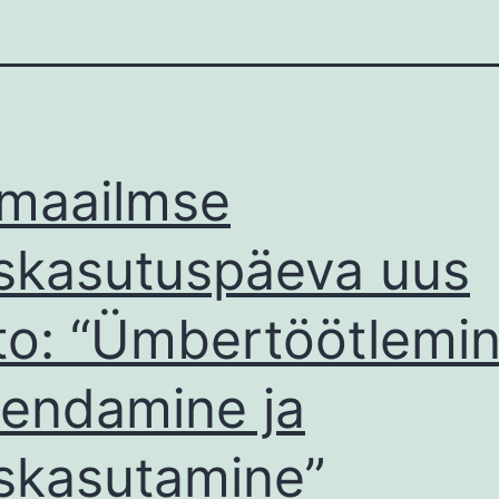
maailmse
skasutuspäeva uus
o: “Ümbertöötlemin
endamine ja
skasutamine”