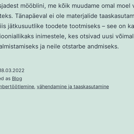
jadest mööblini, me kõik muudame omal moel 
teks. Tänapäeval ei ole materjalide taaskasuta
viis jätkusuutlike toodete tootmiseks – see on k
siooniallikaks inimestele, kes otsivad uusi võimal
almistamiseks ja neile otstarbe andmiseks.
18.03.2022
ed as
Blog
bertöötlemine
,
vähendamine ja taaskasutamine