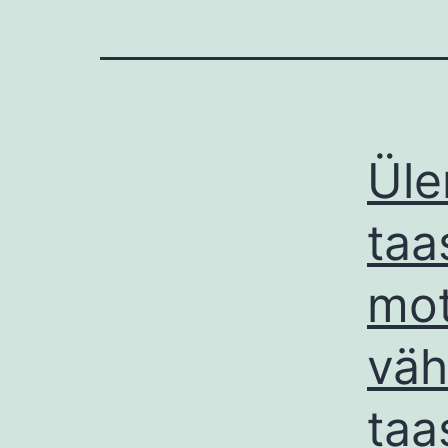
Üle
taa
mot
väh
taa