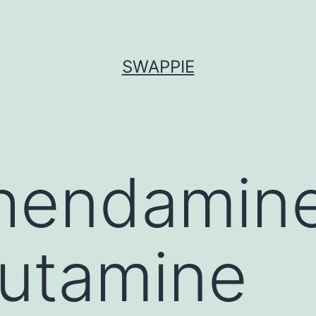
SWAPPIE
hendamine
sutamine