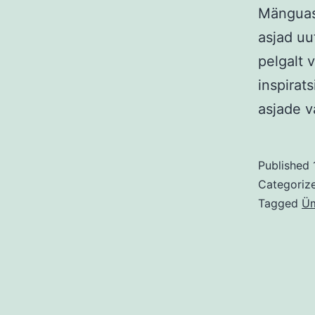
Mänguas
asjad uu
pelgalt 
inspirat
asjade v
Published
Categoriz
Tagged
Üm