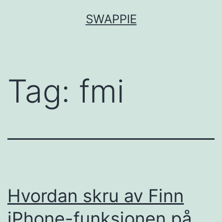
Skip
SWAPPIE
to
content
Tag:
fmi
Hvordan skru av Finn
iPhone-funksjonen på