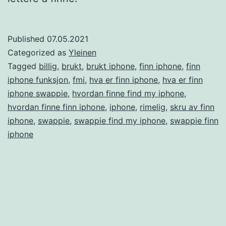
Published
07.05.2021
Categorized as
Yleinen
Tagged
billig
,
brukt
,
brukt iphone
,
finn iphone
,
finn
iphone funksjon
,
fmi
,
hva er finn iphone
,
hva er finn
iphone swappie
,
hvordan finne find my iphone
,
hvordan finne finn iphone
,
iphone
,
rimelig
,
skru av finn
iphone
,
swappie
,
swappie find my iphone
,
swappie finn
iphone