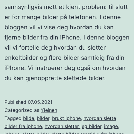
sannsynligvis møtt et kjent problem: til slutt
er for mange bilder på telefonen. I denne
bloggen vil vi vise deg hvordan du kan
fjerne bilder fra din iPhone. I denne bloggen
vil vi fortelle deg hvordan du sletter
enkeltbilder og flere bilder samtidig fra din
iPhone. Vi instruerer deg også om hvordan
du kan gjenopprette slettede bilder.
Published
07.05.2021
Categorized as
Yleinen
Tagged
bilde
,
bilder
,
brukt iphone
,
hvordan slette
bilder fra iphone
,
hvordan sletter jeg bilder
,
image
,