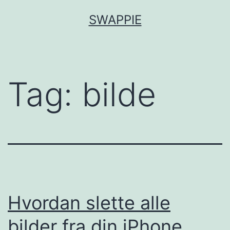
Skip
SWAPPIE
to
content
Tag:
bilde
Hvordan slette alle
bilder fra din iPhone