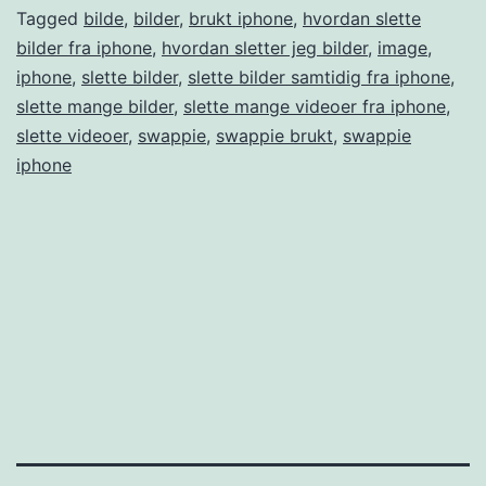
Tagged
bilde
,
bilder
,
brukt iphone
,
hvordan slette
bilder fra iphone
,
hvordan sletter jeg bilder
,
image
,
iphone
,
slette bilder
,
slette bilder samtidig fra iphone
,
slette mange bilder
,
slette mange videoer fra iphone
,
slette videoer
,
swappie
,
swappie brukt
,
swappie
iphone