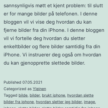
sannsynligvis møtt et kjent problem: til slutt
er for mange bilder på telefonen. I denne
bloggen vil vi vise deg hvordan du kan
fjerne bilder fra din iPhone. I denne bloggen
vil vi fortelle deg hvordan du sletter
enkeltbilder og flere bilder samtidig fra din
iPhone. Vi instruerer deg også om hvordan
du kan gjenopprette slettede bilder.
Published
07.05.2021
Categorized as
Yleinen
Tagged
bilde
,
bilder
,
brukt iphone
,
hvordan slette
bilder fra iphone
,
hvordan sletter jeg bilder
,
image
,