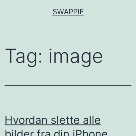
Skip
SWAPPIE
to
content
Tag:
image
Hvordan slette alle
bilder fra din iPhone